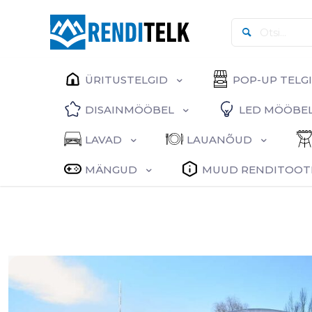
ÜRITUSTELGID
POP-UP TELG
DISAINMÖÖBEL
LED MÖÖBE
LAVAD
LAUANÕUD
MÄNGUD
MUUD RENDITOOT