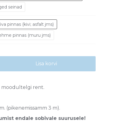
ged seinad
va pinnas (kivi; asfalt jms)
ehme pinnas (muru jms)
Lisa korvi
moodultelgi rent.
 m. (pikenemissamm 3 m).
mist endale sobivale suurusele!