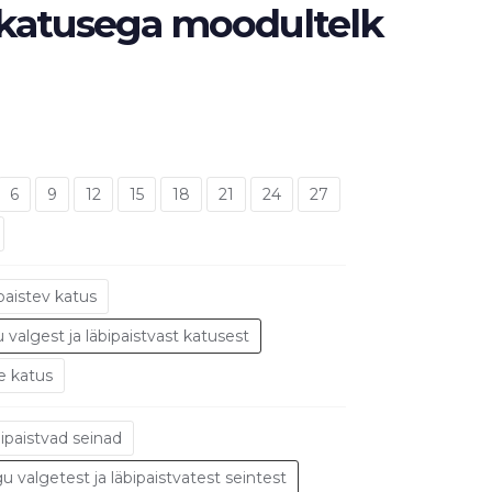
katusega moodultelk
6
9
12
15
18
21
24
27
paistev katus
 valgest ja läbipaistvast katusest
e katus
ipaistvad seinad
u valgetest ja läbipaistvatest seintest