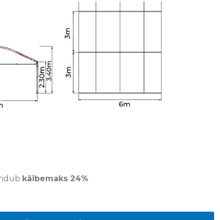
sandub
käibemaks 24%