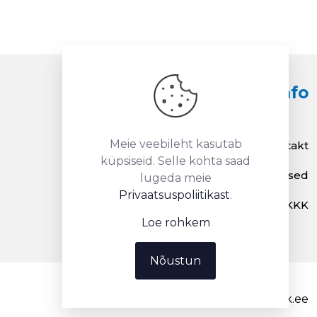
Info
Meie veebileht kasutab
Kontakt
küpsiseid. Selle kohta saad
Renditingimused
lugeda meie
Privaatsuspoliitikast
.
KKK
Loe rohkem
Nõustun
info@renditelk.ee