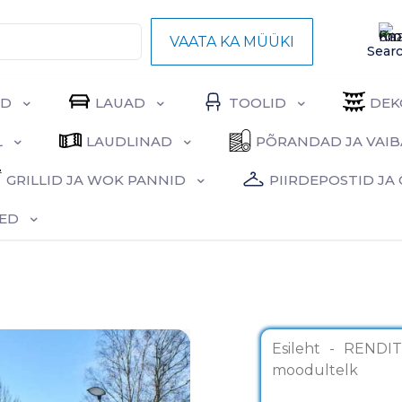
VAATA KA MÜÜKI
Sear
ID
LAUAD
TOOLID
DEK
L
LAUDLINAD
PÕRANDAD JA VAI
GRILLID JA WOK PANNID
PIIRDEPOSTID J
ED
Esileht
-
RENDI
moodultelk