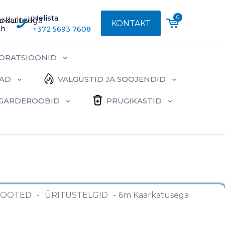
Helista
0
KONTAKT
ch
+372 5693 7608
ORATSIOONID
BAD
VALGUSTID JA SOOJENDID
A GARDEROOBID
PRÜGIKASTID
TOOTED
-
ÜRITUSTELGID
-
6m Kaarkatusega