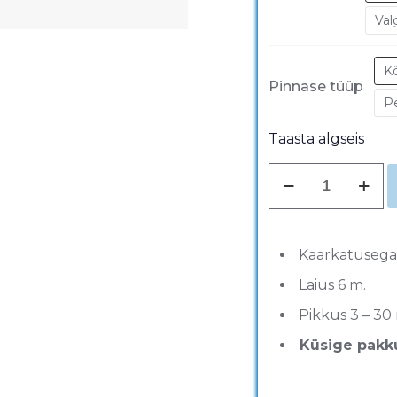
Val
Kõ
Pinnase tüüp
P
Taasta algseis
6m
Kaarkatusega
moodultelk
kogus
Kaarkatusega 
Laius 6 m.
Pikkus 3 – 30
Küsige pakku