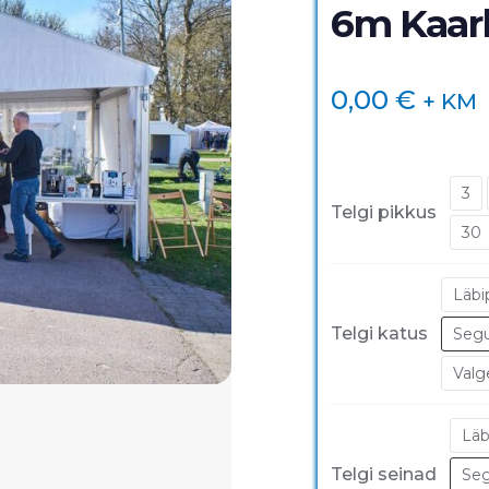
6m Kaar
0,00
€
+ KM
3
Telgi pikkus
30
Läbi
Telgi katus
Segu
Valg
Läb
Telgi seinad
Seg