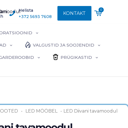
Helista
0
KONTAKT
ch
+372 5693 7608
ORATSIOONID
BAD
VALGUSTID JA SOOJENDID
A GARDEROOBID
PRÜGIKASTID
TOOTED
-
LED MÖÖBEL
-
LED Diivani tavamoodul
ani tavamoodul