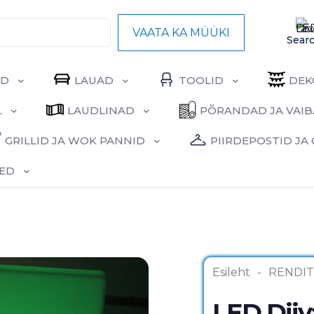
VAATA KA MÜÜKI
Sear
ID
LAUAD
TOOLID
DEK
L
LAUDLINAD
PÕRANDAD JA VAI
GRILLID JA WOK PANNID
PIIRDEPOSTID J
ED
Esileht
-
RENDI
LED Diiv