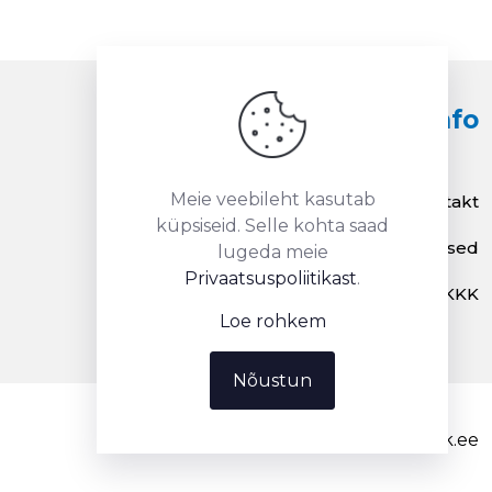
Info
Meie veebileht kasutab
Kontakt
küpsiseid. Selle kohta saad
Renditingimused
lugeda meie
Privaatsuspoliitikast
.
KKK
Loe rohkem
Nõustun
info@renditelk.ee