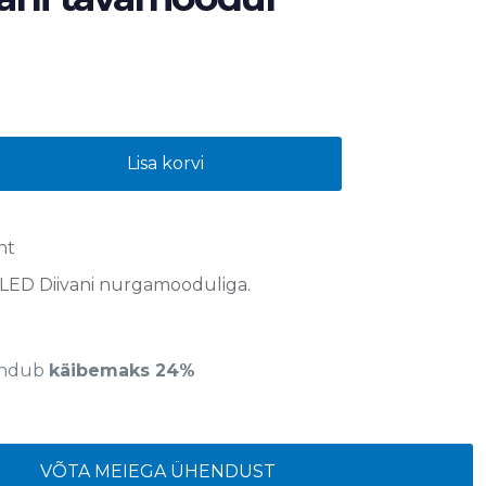
Lisa korvi
nt
LED Diivani nurgamooduliga.
sandub
käibemaks 24%
VÕTA MEIEGA ÜHENDUST