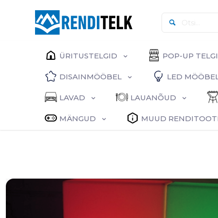
ÜRITUSTELGID
POP-UP TELG
DISAINMÖÖBEL
LED MÖÖBE
LAVAD
LAUANÕUD
MÄNGUD
MUUD RENDITOOT