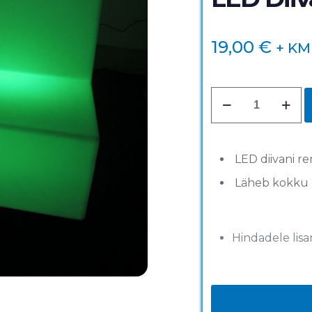
19,00
€
+ KM
LED
Diivani
tavamoodul
kogus
LED diivani re
Läheb kokku 
Hindadele li